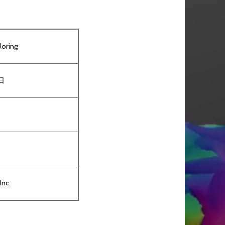
oring
日
Inc.